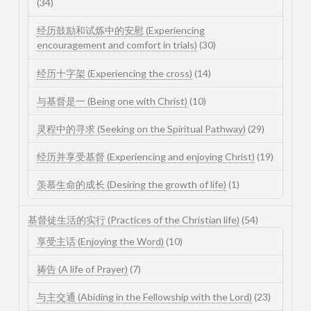
(34)
经历鼓励和试炼中的安慰 (Experiencing
encouragement and comfort in trials)
(30)
经历十字架 (Experiencing the cross)
(14)
与基督是一 (Being one with Christ)
(10)
灵程中的寻求 (Seeking on the Spiritual Pathway)
(29)
经历并享受基督 (Experiencing and enjoying Christ)
(19)
羡慕生命的成长 (Desiring the growth of life)
(1)
基督徒生活的实行 (Practices of the Christian life)
(54)
享受主话 (Enjoying the Word)
(10)
祷告 (A life of Prayer)
(7)
与主交通 (Abiding in the Fellowship with the Lord)
(23)