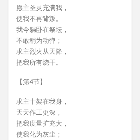
愿主圣灵充满我，
使我不再背叛。
我今躺卧在祭坛，
不敢稍为动弹；
求主烈火从天降，
把我所有烧干。
【第4节】
求主十架在我身，
天天作工更深，
把我度量扩充大，
使我化为灰尘；