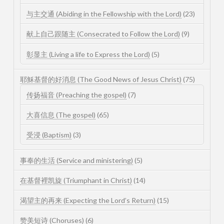
与主交通 (Abiding in the Fellowship with the Lord)
(23)
献上自己跟随主 (Consecrated to Follow the Lord)
(9)
彰显主 (Living a life to Express the Lord)
(5)
耶穌基督的好消息 (The Good News of Jesus Christ)
(75)
传扬福音 (Preaching the gospel)
(7)
大喜信息 (The gospel)
(65)
受浸 (Baptism)
(3)
事奉的生活 (Service and ministering)
(5)
在基督裡凯旋 (Triumphant in Christ)
(14)
渴望主的再来 (Expecting the Lord’s Return)
(15)
赞美短诗 (Choruses)
(6)