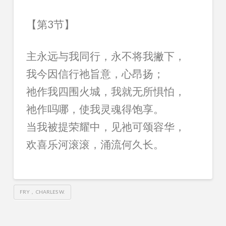
【第3节】
主永远与我同行，永不将我撇下，
我今因信行祂旨意，心昂扬；
祂作我四围火城，我就无所惧怕，
祂作吗哪，使我灵魂得饱享。
当我被提荣耀中，见祂可颂容华，
欢喜乐河滚滚，涌流何久长。
FRY， CHARLES W.