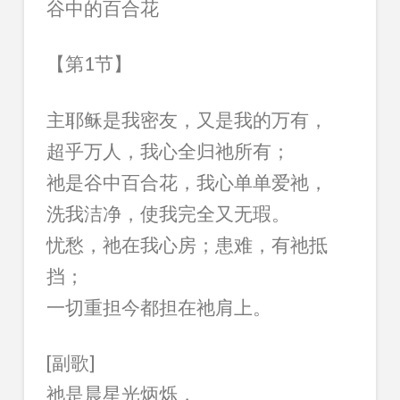
谷中的百合花
【第1节】
主耶稣是我密友，又是我的万有，
超乎万人，我心全归祂所有；
祂是谷中百合花，我心单单爱祂，
洗我洁净，使我完全又无瑕。
忧愁，祂在我心房；患难，有祂抵
挡；
一切重担今都担在祂肩上。
[副歌]
祂是晨星光炳烁，