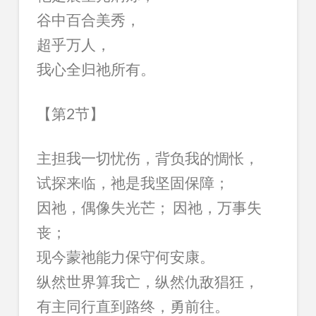
谷中百合美秀，
超乎万人，
我心全归祂所有。
【第2节】
主担我一切忧伤，背负我的惆怅，
试探来临，祂是我坚固保障；
因祂，偶像失光芒； 因祂，万事失
丧；
现今蒙祂能力保守何安康。
纵然世界算我亡，纵然仇敌猖狂，
有主同行直到路终，勇前往。