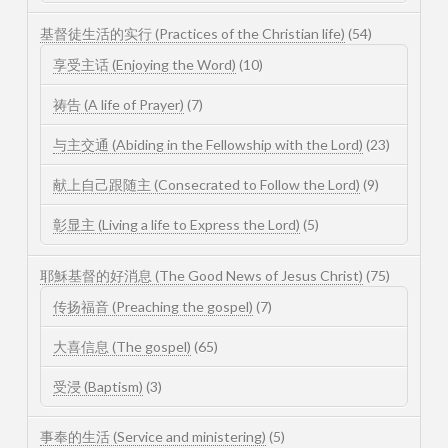
基督徒生活的实行 (Practices of the Christian life)
(54)
享受主话 (Enjoying the Word)
(10)
祷告 (A life of Prayer)
(7)
与主交通 (Abiding in the Fellowship with the Lord)
(23)
献上自己跟随主 (Consecrated to Follow the Lord)
(9)
彰显主 (Living a life to Express the Lord)
(5)
耶穌基督的好消息 (The Good News of Jesus Christ)
(75)
传扬福音 (Preaching the gospel)
(7)
大喜信息 (The gospel)
(65)
受浸 (Baptism)
(3)
事奉的生活 (Service and ministering)
(5)