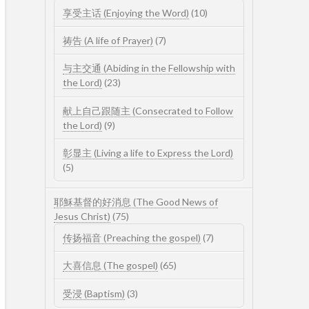
享受主话 (Enjoying the Word)
(10)
祷告 (A life of Prayer)
(7)
与主交通 (Abiding in the Fellowship with
the Lord)
(23)
献上自己跟随主 (Consecrated to Follow
the Lord)
(9)
彰显主 (Living a life to Express the Lord)
(5)
耶穌基督的好消息 (The Good News of
Jesus Christ)
(75)
传扬福音 (Preaching the gospel)
(7)
大喜信息 (The gospel)
(65)
受浸 (Baptism)
(3)